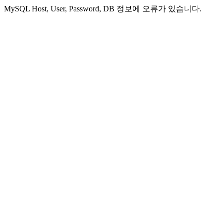
MySQL Host, User, Password, DB 정보에 오류가 있습니다.